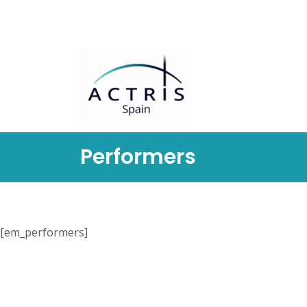
Saltar
al
contenido
Performers
[em_performers]