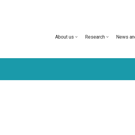
About us
Research
News an