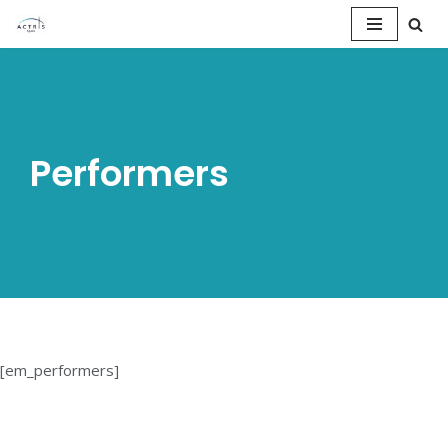
Saltar
al
contenido
Performers
[em_performers]