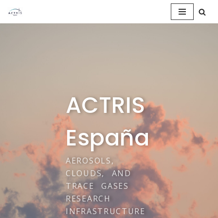
Saltar
al
contenido
ACTRIS
España
AEROSOLS,
CLOUDS, AND
TRACE GASES
RESEARCH
INFRASTRUCTURE