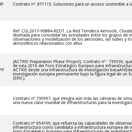
MP
Contrato nº: 871115. Soluciones para un acceso sostenible a la
Ref. CGL2017‐90884‐REDT. La Red Temática Aerosols, Cloud
diseñada para consolidar las actividades entre los grupos de 
observaciones y modelización de los aerosoles, las nubes y l
atmosféricos relacionados con ellos.
(ACTRIS Preparation Phase Project). Contrato nº : 739530, que
de ruta 2016 del Foro Estratégico Europeo para Infraestructura
PP
ACTRIS desde una infraestructura de investigación basaANEda 
investigación europea permanente bajo la figura legal de un 
(ERIC).
Contrato nº 730997, que integra aún más las cámaras de sim
una nueva clase mundial de infraestructuras para la investigaci
Contrato nº 654109, que refuerza las capacidades de observac
infraestructura como candidata a infraestructura europea de in
Foro Estratégico Europeo para Infraestructuras de Investigació