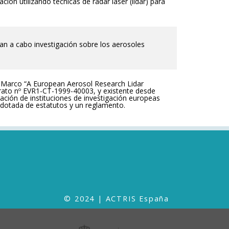
ión utilizando técnicas de radar láser (lidar) para
an a cabo investigación sobre los aerosoles
 Marco “A European Aerosol Research Lidar
rato nº EVR1-CT-1999-40003, y existente desde
ción de instituciones de investigación europeas
, dotada de estatutos y un reglamento.
© 2024 | ACTRIS España