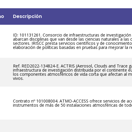
mo
Descripción
ID: 101131261. Consorcio de infraestructuras de investigació
abarcan disciplinas que van desde las ciencias naturales a las 
sectores. IRISCC presta servicios científicos y de conocimient
elaboración de políticas basadas en pruebas para mejorar la r
Ref. RED2022-134824-E. ACTRIS (Aerosol, Clouds and Trace ga
infraestructura de investigación distribuida por el continente e
los componentes atmosféricos de vida corta que afectan al m
vivos.
Contrato nº 101008004. ATMO-ACCESS ofrece servicios de acces
instrumentos de más de 50 instalaciones atmosféricas de todo