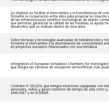
Su objetivo es facilitar el intercambio y la transferencia de 
fomente la cooperación entre ellos para propiciar la creación d
S
de las infraestructuras científico-tecnológicas de interés comú
que permitan garantizar la calidad de las medidas, la ayuda mu
desarrollos que se realizan dentro de esta área.
Sobre técnicas y tecnologías avanzadas de teledetección y mo
fomenta el intercambio y la diseminación de conocimiento ent
en proyectos europeos relacionados con esa temática.
(Integration of European Simulation Chambers for Investigati
que integra las cámaras de simulación atmosféricas más ava
Contrato nº 262254, que integra estaciones equipadas con in
aerosoles, nubes y gases reactivos de tiempo de vida corto y, 
EARLINET y en EUSAAR.