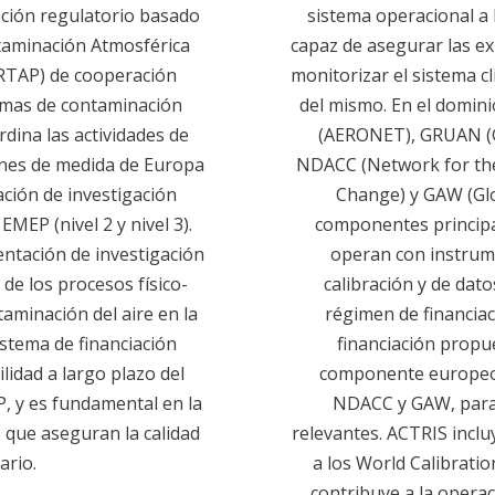
ación regulatorio basado
sistema operacional a 
taminación Atmosférica
capaz de asegurar las e
LRTAP) de cooperación
monitorizar el sistema cl
lemas de contaminación
del mismo. En el domin
dina las actividades de
(AERONET), GRUAN (G
ones de medida de Europa
NDACC (Network for the
ción de investigación
Change) y GAW (Gl
MEP (nivel 2 y nivel 3).
componentes principa
ientación de investigación
operan con instrum
 de los procesos físico-
calibración y de dat
taminación del aire en la
régimen de financiac
istema de financiación
financiación propu
lidad a largo plazo del
componente europeo
P, y es fundamental en la
NDACC y GAW, para l
 que aseguran la calidad
relevantes. ACTRIS inclu
ario.
a los World Calibrati
contribuye a la operac