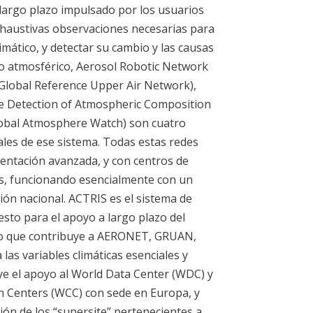
largo plazo impulsado por los usuarios
xhaustivas observaciones necesarias para
imático, y detectar su cambio y las causas
io atmosférico, Aerosol Robotic Network
lobal Reference Upper Air Network),
 Detection of Atmospheric Composition
obal Atmosphere Watch) son cuatro
les de ese sistema. Todas estas redes
entación avanzada, y con centros de
os, funcionando esencialmente con un
ión nacional. ACTRIS es el sistema de
esto para el apoyo a largo plazo del
 que contribuye a AERONET, GRUAN,
as variables climáticas esenciales y
ye el apoyo al World Data Center (WDC) y
on Centers (WCC) con sede en Europa, y
ión de los “supersite” pertenecientes a