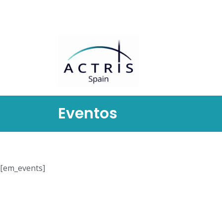
Saltar
al
contenido
Eventos
[em_events]