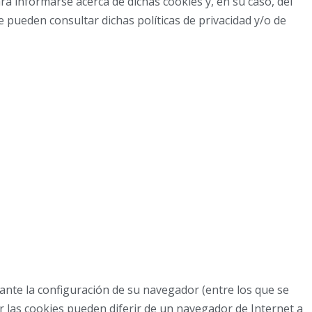
ra informarse acerca de dichas cookies y, en su caso, del
e pueden consultar dichas políticas de privacidad y/o de
iante la configuración de su navegador (entre los que se
ar las cookies pueden diferir de un navegador de Internet a