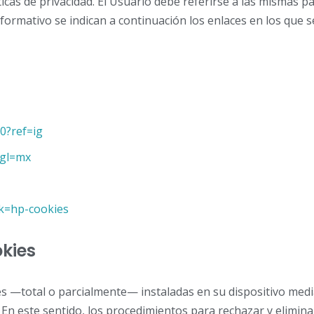
cas de privacidad. El Usuario debe referirse a las mismas pa
formativo se indican a continuación los enlaces en los que s
0?ref=ig
&gl=mx
rk=hp-cookies
okies
ies —total o parcialmente— instaladas en su dispositivo med
. En este sentido, los procedimientos para rechazar y elimin