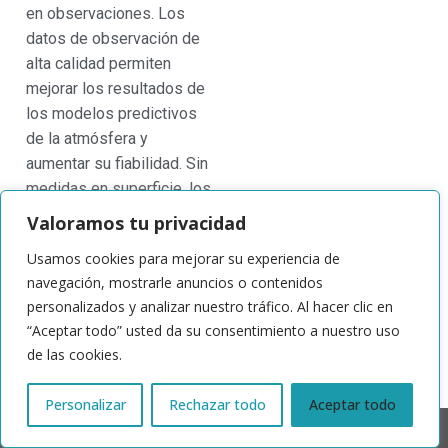
en observaciones. Los
datos de observación de
alta calidad permiten
mejorar los resultados de
los modelos predictivos
de la atmósfera y
aumentar su fiabilidad. Sin
medidas en superficie, los
sensores satelitales no
Valoramos tu privacidad
pueden ser validados con
Usamos cookies para mejorar su experiencia de
precisión.
navegación, mostrarle anuncios o contenidos
personalizados y analizar nuestro tráfico. Al hacer clic en
“Aceptar todo” usted da su consentimiento a nuestro uso
de las cookies.
Personalizar
Rechazar todo
Aceptar todo
© 2024 | ACTRIS España