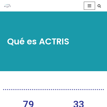
Saltar
al
contenido
Qué es ACTRIS
79
33