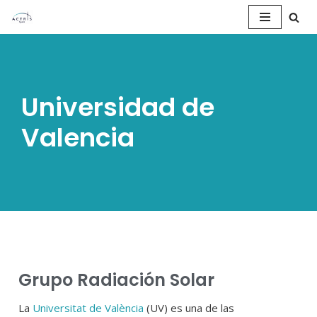
Saltar
al
contenido
Universidad de
Valencia
Grupo Radiación Solar
La
Universitat de València
(UV) es una de las