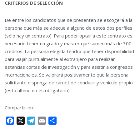
CRITERIOS DE SELECCIÓN
De entre los candidatos que se presenten se escogerá a la
persona que más se adecue a alguno de estos dos perfiles
(sólo hay un contrato). Para poder optar a este contrato es
necesario tener un grado y master que sumen más de 300
créditos. La persona elegida tendrá que tener disponibilidad
para viajar puntualmente al extranjero para realizar
estancias cortas de investigación y para asistir a congresos
internacionales. Se valorará positivamente que la persona
solicitante disponga de carnet de conducir y vehículo propio
(esto ultimo no es obligatorio).
Compartir en:
F
X
T
E
C
a
e
m
o
c
l
a
m