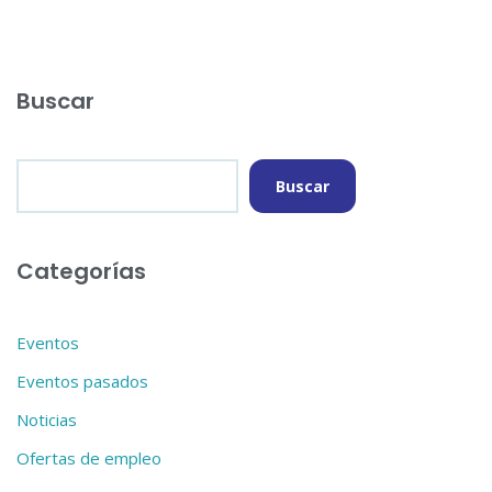
o
r
r
o
a
t
k
m
i
Buscar
r
Buscar
Categorías
Eventos
Eventos pasados
Noticias
Ofertas de empleo