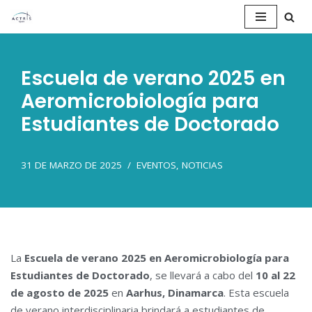
Saltar
al
Escuela de verano 2025 en
contenido
Aeromicrobiología para
Estudiantes de Doctorado
31 DE MARZO DE 2025
EVENTOS
,
NOTICIAS
La
Escuela de verano 2025 en Aeromicrobiología para
Estudiantes de Doctorado
, se llevará a cabo del
10 al 22
de agosto de 2025
en
Aarhus, Dinamarca
. Esta escuela
de verano interdisciplinaria brindará a estudiantes de