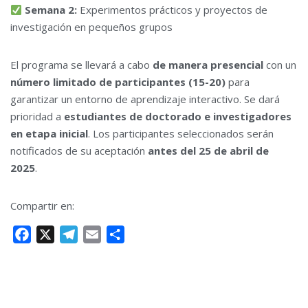
Semana 2:
Experimentos prácticos y proyectos de
investigación en pequeños grupos
El programa se llevará a cabo
de manera presencial
con un
número limitado de participantes (15-20)
para
garantizar un entorno de aprendizaje interactivo. Se dará
prioridad a
estudiantes de doctorado e investigadores
en etapa inicial
. Los participantes seleccionados serán
notificados de su aceptación
antes del 25 de abril de
2025
.
Compartir en:
F
X
T
E
C
a
e
m
o
c
l
a
m
e
e
i
p
b
g
l
a