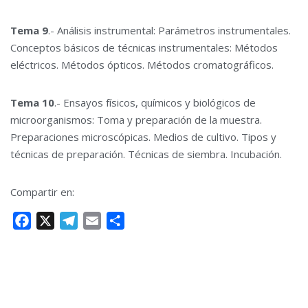
Tema 9
.- Análisis instrumental: Parámetros instrumentales.
Conceptos básicos de técnicas instrumentales: Métodos
eléctricos. Métodos ópticos. Métodos cromatográficos.
Tema 10
.- Ensayos físicos, químicos y biológicos de
microorganismos: Toma y preparación de la muestra.
Preparaciones microscópicas. Medios de cultivo. Tipos y
técnicas de preparación. Técnicas de siembra. Incubación.
Compartir en:
F
X
T
E
C
a
e
m
o
c
l
a
m
e
e
i
p
b
g
l
a