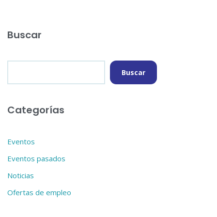
o
r
r
o
a
t
k
m
i
Buscar
r
Buscar
Categorías
Eventos
Eventos pasados
Noticias
Ofertas de empleo