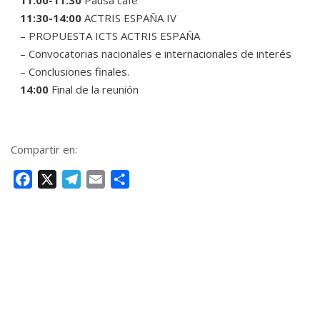
11:00-11:30
Pausa café
11:30-14:00
ACTRIS ESPAÑA IV
– PROPUESTA ICTS ACTRIS ESPAÑA
– Convocatorias nacionales e internacionales de interés
– Conclusiones finales.
14:00
Final de la reunión
Compartir en:
F
X
T
E
C
a
e
m
o
c
l
a
m
e
e
i
p
b
g
l
a
o
r
r
o
a
t
k
m
i